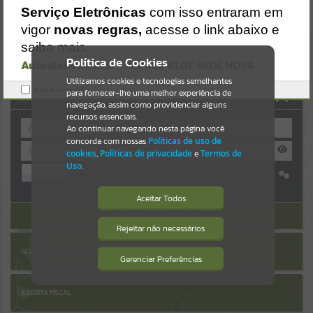
Uncaught SyntaxError: Unexpected token '('
Resultados para
""
Serviço Eletrônicas
com isso entraram em
https://sedenova.atende.net/cidadao/pagina/static/bundle/wpo_ind
ex_2_base_l2_portal_editores_sync_6de0bedb15d62c1fa540950cf47
vigor
novas regras,
acesse o link abaixo e
3a6b3.js?v=63b9b63a:47
Portais
saiba mais.
Verificar Mais Detalhes
Política de Cookies
Autoatendimento - MUNICÍPIO DE SEDE NOVA
Por favor, aguarde...
OK
Utilizamos cookies e tecnologias semelhantes
Marcar como lido.
para fornecer-lhe uma melhor experiência de
AUTOATENDIMENTO
NOTÍCIAS
navegação, assim como providenciar alguns
recursos essenciais.
Ao continuar navegando nesta página você
Por favor, aguarde...
concorda com nossas
Políticas de uso de
cookies
,
Políticas de privacidade
e
Termos de
Uso
.
Entrar
SUBPORTAIS
Cadastre-se
|
Recuperar Senha
Aceitar Todos
Por favor, aguarde...
ACESSAR SEM LOGIN
Rejeitar não necessários
Isto significa que diversos recursos
providenciados poderão não estar
SERVIÇOS
NOTA FISCAL ELETRÔNICA
disponíveis.
Gerenciar Preferências
Por favor, aguarde...
ESCRITA FISCAL