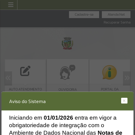
Cadastre-se
Atende.Net
Recuperar Senha
AUTO ATENDIMENTO
PORTAL DA
OUVIDORIA
TRANSPARÊNCIA
MUNICIPAL
Aviso do Sistema
Erro
SISTEMA
Gerenciamento do Sistema
I
niciando em
01/01/2026
entra em vigor a
CÓDIGO DA MENSAGEM:
EST-000040
obrigatoriedade de integração com o
Ocorreu um erro de script:
Ambiente de Dados Nacional das
Notas de