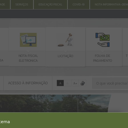
DADE
SERVIÇOS
EDUCAÇÃO FISCAL
COVID-19
NOTA INFORMATIVA-DEN
NOTA FISCAL
TUTORIAL - 
LICITAÇÃO
FOLHA DE
ELETRONICA
DE PAGAM
PAGAMENTO
ACESSO À INFORMAÇÃO
A
A
-
A
+
ACESSO À INFORMAÇÃO
Por favor, aguarde...
Erro
stema
SISTEMA