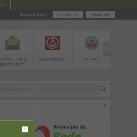
GUE
Recuperar Senha
Cadastre-se
Atende.Net
GUIA IPTU
WEBMAIL
LEIS MUNICIPAIS
FOLHA
ENTO