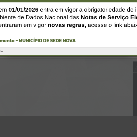
Gerenciamento do Sistema
CÓDIGO DA MENSAGEM:
EST-000040
 em
01/01/2026
entra em vigor a obrigatoriedade de 
Ocorreu um erro de script:
biente de Dados Nacional das
Notas de Serviço El
Uncaught SyntaxError: Unexpected token '('
entraram em vigor
novas regras,
acesse o link abai
https://sedenova.atende.net/cidadao/pagina/static/bundle/wpo_inde
x_2_base_l2_portal_editores_sync_6de0bedb15d62c1fa540950cf473
a6b3.js?v=63b9b63a:47
mento - MUNICÍPIO DE SEDE NOVA
Verificar Mais Detalhes
OK
do.